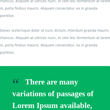
rhoncus. Aliquam at ultrices nunc. In sem leo, fermentum at lorem
in, porta finibus mauris. Aliquam consectetur, ex in gravida
porttitor,
Donec scelerisque dolor id nunc dictum, interdum gravida mauris
rhoncus. Aliquam at ultrices nunc. In sem leo, fermentum at lorem
in, porta finibus mauris. Aliquam consectetur, ex in gravida
porttitor,
“
There are many
variations of passages of
Lorem Ipsum available,