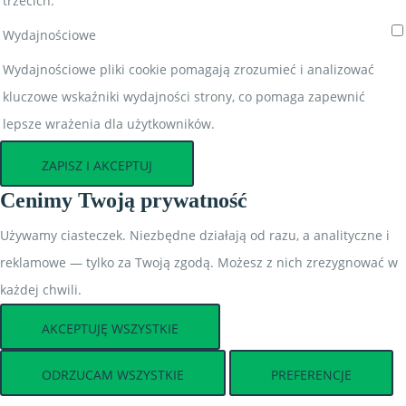
trzecich.
Wydajnościowe
Wydajnościowe pliki cookie pomagają zrozumieć i analizować
kluczowe wskaźniki wydajności strony, co pomaga zapewnić
lepsze wrażenia dla użytkowników.
ZAPISZ I AKCEPTUJ
Cenimy Twoją prywatność
Używamy ciasteczek. Niezbędne działają od razu, a analityczne i
reklamowe — tylko za Twoją zgodą. Możesz z nich zrezygnować w
każdej chwili.
AKCEPTUJĘ WSZYSTKIE
ODRZUCAM WSZYSTKIE
PREFERENCJE