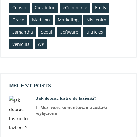
Consec
Curabitur
eCommerce
Emily
Grace
Madison
Marketing
Nisi enim
Samantha
Seoul
Software
Ultricies
Vehicula
WP
RECENT POSTS
Jak dobrać lustro do łazienki?
Możliwość komentowania
została
wyłączona