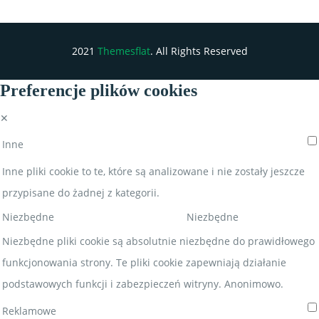
2021
Themesflat
. All Rights Reserved
Preferencje plików cookies
✕
Inne
Inne pliki cookie to te, które są analizowane i nie zostały jeszcze
przypisane do żadnej z kategorii.
Niezbędne
Niezbędne
Niezbędne pliki cookie są absolutnie niezbędne do prawidłowego
funkcjonowania strony. Te pliki cookie zapewniają działanie
podstawowych funkcji i zabezpieczeń witryny. Anonimowo.
Reklamowe